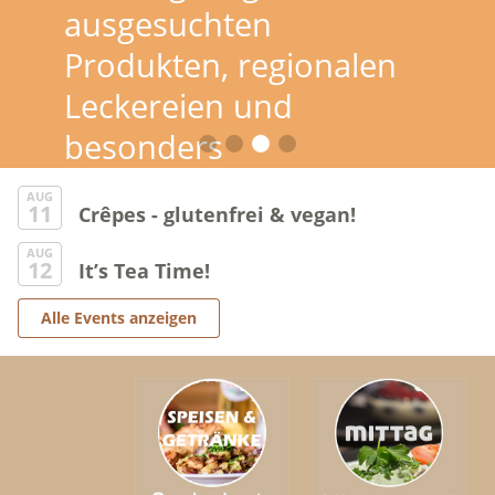
ausgesuchten
Produkten, regionalen
Leckereien und
besonders
hochwertigen Basics.
AUG
11
Crêpes - glutenfrei & vegan!
AUG
12
It’s Tea Time!
Alle Events anzeigen