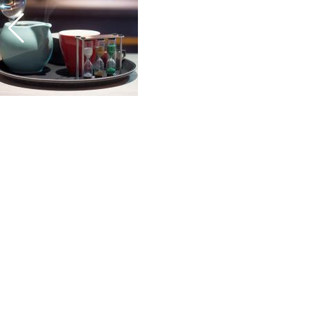
Der Kultiverte bedauert nie
einen Genuß. Der
Unkultivierte weiß